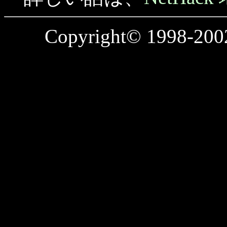
Copyright© 1998-20
Total:
294240
/ Today:
1
/ 